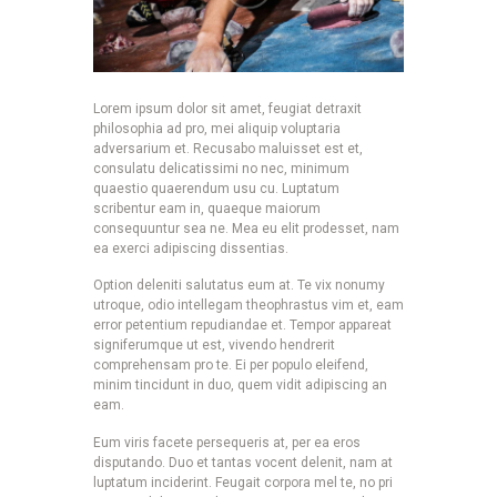
Lorem ipsum dolor sit amet, feugiat detraxit
philosophia ad pro, mei aliquip voluptaria
adversarium et. Recusabo maluisset est et,
consulatu delicatissimi no nec, minimum
quaestio quaerendum usu cu. Luptatum
scribentur eam in, quaeque maiorum
consequuntur sea ne. Mea eu elit prodesset, nam
ea exerci adipiscing dissentias.
Option deleniti salutatus eum at. Te vix nonumy
utroque, odio intellegam theophrastus vim et, eam
error petentium repudiandae et. Tempor appareat
signiferumque ut est, vivendo hendrerit
comprehensam pro te. Ei per populo eleifend,
minim tincidunt in duo, quem vidit adipiscing an
eam.
Eum viris facete persequeris at, per ea eros
disputando. Duo et tantas vocent delenit, nam at
luptatum inciderint. Feugait corpora mel te, no pri