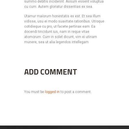
summo debitis inciderint. Assum essent voluptua
cu cum. Autem gloriatur dissentias ex sea.
Utamur maiorum honestatis ex est. Et sea illum
vidisse, usu ei modo suavitate rationibus. Utroque
cotidieque cu pro, ut facete pertinax eam. Ea
docendi tincidunt ius, nam in reque vitae
atomorum. Cum in solet dicunt, vim ei utinam
munere, sea ut alia legendos intellegam
ADD COMMENT
You must be
logged in
to post a comment.